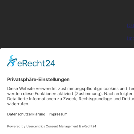
Dat
Im
Coo
Ko
Fol