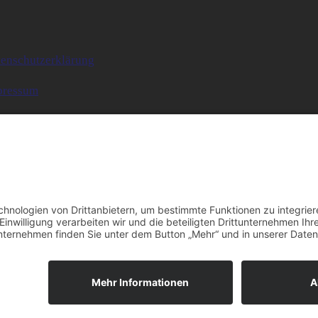
enschutzerklärung
pressum
kie-Einstellungen
ntakt:
info@uncover-recherche.de
ge uns auf:
Instagram
Facebook
YouTube
TikTok