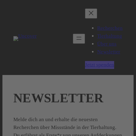
Zum
Inhalt
springen
Recherchen
Tierhaltung
Über uns
Newsletter
Jetzt spenden
NEWSLETTER
Melde dich an und erhalte die neuesten
Recherchen über Missstände in der Tierhaltung.
Du erfährst als Erste*r von unseren Aufdeckungen