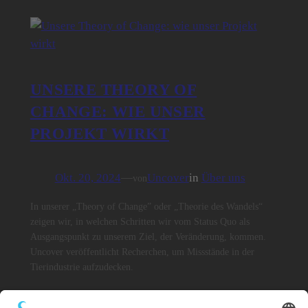
UNSERE THEORY OF
CHANGE: WIE UNSER
PROJEKT WIRKT
Okt. 20, 2024
—
Uncover
in
Über uns
von
In unserer „Theory of Change” oder „Theorie des Wandels“
zeigen wir, in welchen Schritten wir vom Status Quo als
Ausgangspunkt zu unserem Ziel, der Veränderung, kommen.
Uncover veröffentlicht Recherchen, um Missstände in der
Tierindustrie aufzudecken.